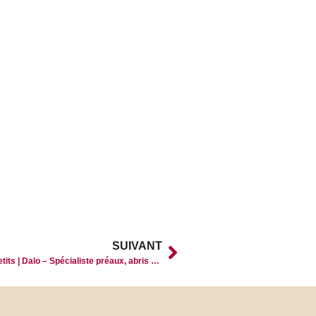
SUIVANT
Une protection pour les jeux des plus petits | Dalo – Spécialiste préaux, abris d’écoles, metallo textiles