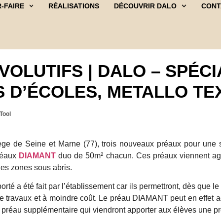
-FAIRE
RÉALISATIONS
DÉCOUVRIR DALO
CONT
OLUTIFS | DALO – SPÉCI
S D’ÉCOLES, METALLO TE
Tool
ège de Seine et Marne (77), trois nouveaux préaux pour une s
préaux
DIAMANT
duo de 50m² chacun. Ces préaux viennent agra
les zones sous abris.
té a été fait par l’établissement car ils permettront, dès que le 
travaux et à moindre coût. Le préau DIAMANT peut en effet acc
 préau supplémentaire qui viendront apporter aux élèves une pr