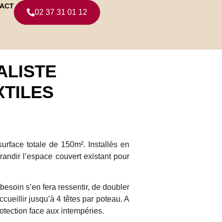
ACT
02 37 31 01 12
ALISTE
XTILES
urface totale de 150m². Installés en
ndir l’espace couvert existant pour
besoin s’en fera ressentir, de doubler
ueillir jusqu’à 4 têtes par poteau. A
otection face aux intempéries.