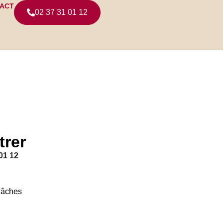
ACT
02 37 31 01 12
trer
 01 12
Bâches